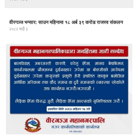
वीरगञ्ज भन्सार: साउन महिनामा १८ अर्ब ३९ करोड राजस्व संकलन
२०८२ भदौ ३