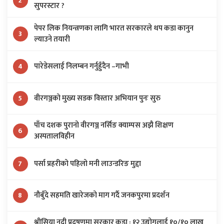
2
सुपरस्टार ?
पेपर लिक नियन्त्रणका लागि भारत सरकारले थप कडा कानुन
3
ल्याउने तयारी
पारेडेसलाई निलम्बन गर्नुहुँदैन –गाभी
4
वीरगञ्जको मुख्य सडक विस्तार अभियान पुनः सुरु
5
पाँच दशक पुरानो वीरगञ्ज नर्सिङ क्याम्पस अझै शिक्षण
6
अस्पतालविहीन
पर्सा प्रहरीको पहिलो मनी लाउन्डरिङ मुद्दा
7
नौबुँदे सहमति खारेजको माग गर्दै जनकपुरमा प्रदर्शन
8
श्रीसिया नदी प्रदूषणमा सरकार कडा : १२ उद्योगलाई १०/१० लाख