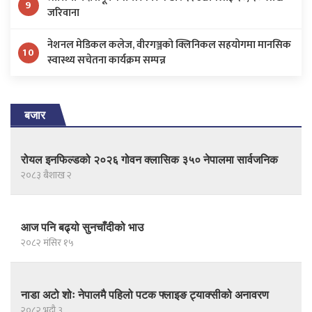
9
जरिवाना
नेशनल मेडिकल कलेज, वीरगञ्जको क्लिनिकल सहयोगमा मानसिक
10
स्वास्थ्य सचेतना कार्यक्रम सम्पन्न
बजार
रोयल इनफिल्डको २०२६ गोवन क्लासिक ३५० नेपालमा सार्वजनिक
२०८३ बैशाख २
आज पनि बढ्यो सुनचाँदीको भाउ
२०८२ मंसिर १५
नाडा अटो शोः नेपालमै पहिलो पटक फ्लाइङ ट्याक्सीको अनावरण
२०८२ भदौ ३