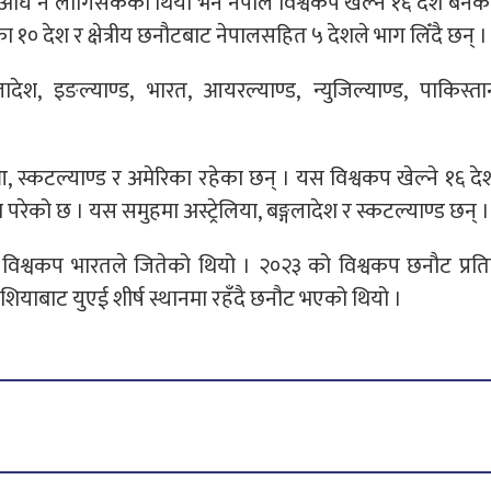
ि नै लागिसकेको थियो भने नेपाल विश्वकप खेल्ने १६ देश बने
ा १० देश र
क्षेत्रीय
छनौटबाट नेपालसहित ५ देशले भाग
लिँदै
छन् ।
ादेश,
इङल्याण्ड,
भारत, आयरल्याण्ड,
न्युजिल्याण्ड,
पाकिस्तान
आ,
स्कटल्याण्ड र अमेरिका रहेका छन् । यस विश्वकप खेल्ने १६ द
परेको छ । यस समुहमा अस्ट्रेलिया,
बङ्गलादेश
र स्कटल्याण्ड छन् ।
विश्वकप भारतले जितेको थियो । २०२३ को विश्वकप छनौट प्रत
एशियाबाट युएई
शीर्ष
स्थानमा
रहँदै
छनौट भएको थियो ।