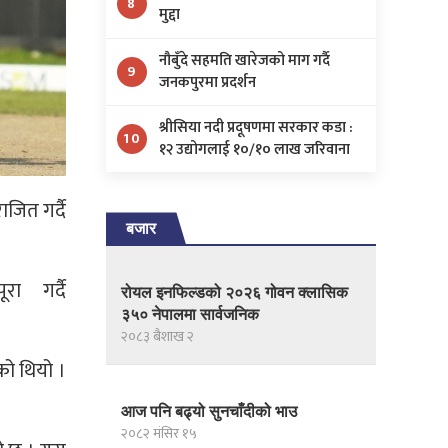
8
मुद्दा
नौबुँदे सहमति खारेजको माग गर्दै
9
जनकपुरमा प्रदर्शन
श्रीसिया नदी प्रदूषणमा सरकार कडा :
10
१२ उद्योगलाई १०/१० लाख जरिवाना
जित गर्दै
बजार
ा गर्दै
रोयल इनफिल्डको २०२६ गोवन क्लासिक
३५० नेपालमा सार्वजनिक
२०८३ बैशाख २
को थियो ।
आज पनि बढ्यो सुनचाँदीको भाउ
२०८२ मंसिर १५