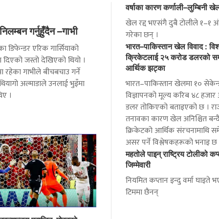
वर्षाका कारण कर्णाली–लुम्बिनी खे
खेल रद्द भएसंगै दुबै टोलीले १–१ अ
िलम्बन गर्नुहुँदैन –गाभी
गरेका छन् ।
भारत–पाकिस्तान खेल विवाद : विश
नका डिफेन्डर एरिक गार्सियाको
क्रिकेटलाई २५ करोड डलरको सम
का दिएको जस्तो देखिएको थियो ।
आर्थिक झट्का
मा रहेका गाभीले बीचबचाउ गर्ने
 थियागो अल्माडाले उनलाई भुइँमा
भारत–पाकिस्तान खेलमा १० सेकेन
िए ।
विज्ञापनको मूल्य करिब ४८ हजार
डलर तोकिएको बताइएको छ । र
तनावका कारण खेल अनिश्चित बन्दै 
क्रिकेटको आर्थिक संरचनामाथि सम
असर पर्ने विश्लेषकहरूको भनाइ छ
महतोले पाइन् राष्ट्रिय टोलीको कप
जिम्मेवारी
नियमित कप्तान इन्दु वर्मा घाइते
टिममा छैनन्