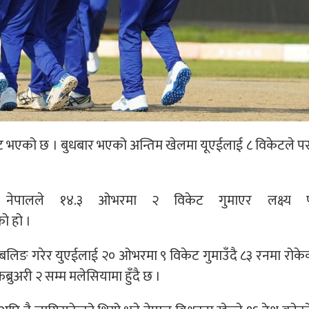
 भएको छ । बुधबार भएको अन्तिम खेलमा यूएईलाई ८ विकेटले परा
 नेपालले
१४.३
ओभरमा २ विकेट गुमाएर लक्ष्य पूर
ो हो ।
र बलिङ गरेर युएईलाई २० ओभरमा ९ विकेट
गुमाउँदै
८३ रनमा रोके
ब्रुअरी २ सम्म मलेसियामा
हुँदै
छ ।