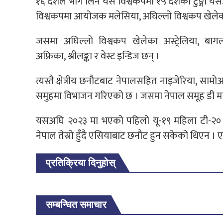
१६ देशले भाग लिने यस विश्वकपमा १५ देशको
टुङ्गो
यसअघ
विश्वकपमा आयोजक मलेसिया, अघिल्लो विश्वकप खेलेक
जसमा अघिल्लो विश्वकप खेलेका अस्ट्रेलिया,
बागल
अफ्रिका,
श्रीलङ्का
र वेस्ट
इन्डिज
छन् ।
त्यस्तै क्षेत्रीय छनौटबाट नेपालसहित नाइजेरिया,
सामो
समुहमा
विभाजन
गरिएको छ । जसमा नेपाल समूह डी मा 
यसअघि २०२३ मा भएको पहिलो
यू-१९
महिला
टी-२०
नेपाल तेस्रो
हुँदै
एसियाबाट छनौट हुन सकेको थिएन । 
प्रतिक्रिया दिनुहोस्
सम्बन्धित समाचार