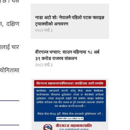
को छ । यस
नाडा अटो शोः नेपालमै पहिलो पटक फ्लाइङ
, दक्षिण
ट्याक्सीको अनावरण
२०८२ भदौ ३
ेशलाई चार
वीरगञ्ज भन्सार: साउन महिनामा १८ अर्ब
३९ करोड राजस्व संकलन
२०८२ भदौ ३
ियोगितामा