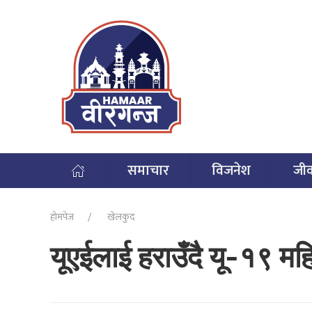
समाचार
विजनेश
जी
होमपेज
खेलकुद
यूएईलाई हराउँदै यू-१९ मह