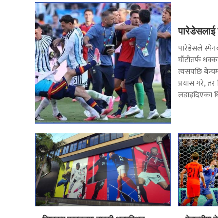
पारेडेसलाई न
पारेडेसले स्पे
घाँटीतर्फ धक्
त्यसपछि बेन्च
प्रयास गरे, तर
लडाइदिएका थ