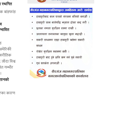
ल स्थगित
ंक बांडफांड
्व
्भावित
्ड
 अमेरिकी
ाजनीतिक
जाँदा विश्व
ेत गम्भीर
 ।
्तानको
 भएका कारण