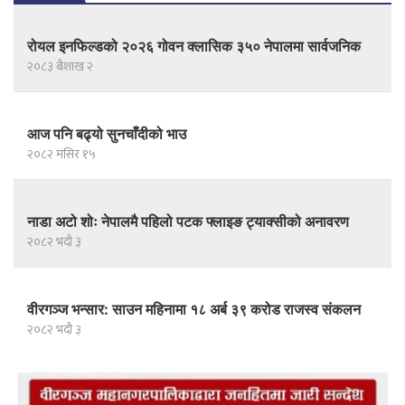
रोयल इनफिल्डको २०२६ गोवन क्लासिक ३५० नेपालमा सार्वजनिक
२०८३ बैशाख २
आज पनि बढ्यो सुनचाँदीको भाउ
२०८२ मंसिर १५
नाडा अटो शोः नेपालमै पहिलो पटक फ्लाइङ ट्याक्सीको अनावरण
२०८२ भदौ ३
वीरगञ्ज भन्सार: साउन महिनामा १८ अर्ब ३९ करोड राजस्व संकलन
२०८२ भदौ ३