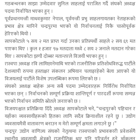
गठबन्धनका साझा उम्मेदवार सुनिल साहलाई पराजित गर्दै संघको अध्यक्ष
पदमा निर्वाचित भएका हुन् ।
पूर्वप्रधानमन्त्री माधवकुमार नेपाल, पूर्वमन्त्री प्रभु साहलगायतका नेताहरूको
प्रभाव क्षेत्र मानिने चन्द्रपुरमा भएको यो निर्वाचनलाई निकै चासोपूर्वक
हेरिएको थियो ।
सापकोटाले ५ सय २ मत प्राप्त गर्दा उनका प्रतिस्पर्धी साहले २ सय ६९ मत
पाएका थिए । कुल १ हजार ९७ मतदाता मध्ये ८ सय २ जनाले मतदान गरेका
थिए । सापकोटा झण्डै दोब्बर मतान्तरले विजयी भएका हुन् ।
रास्वपा अध्यक्ष रवि लामिछानेमाथि भएको राजनीतिक प्रतिशोधविरुद्ध पार्टीले
देशव्यापी रुपमा हस्ताक्षर संकलन अभियान चलाइरहेको बेला आएको यो
विजयलाई पार्टीले विशेष उपलब्धिका रूपमा लिएको छ ।
संघको अध्यक्ष बाहेक अन्य सबै पदमा उम्मेदवारहरू निर्विरोध निर्वाचित
भएका छन् । निर्वाचनको सम्पूर्ण प्रक्रिया शान्तिपूर्ण र पारदर्शी रूपमा सम्पन्न
भएको निर्वाचन समिति स्रोतले जनाएको छ ।
विजयपश्चात प्रतिक्रिया दिँदै अध्यक्ष सापकोटाले भने, “चन्द्रपुरको पहिचान र
यहाँका व्यवसायीहरूको हितका लागि सदैव क्रियाशील रहने छु । उद्योग
व्यवसायमैत्री वातावरण बनाउन म मेरो सम्पूर्ण क्षमता लगाउने छु ।”
चन्द्रपुर उद्योग वाणिज्य संघको नेतृत्वमा रास्वपाको प्रभावकारी प्रवेशसँगै
स्थानीय व्यवसायी क्षेत्रको राजनीतिक धार पनि परिवर्तन हुने आँकलन