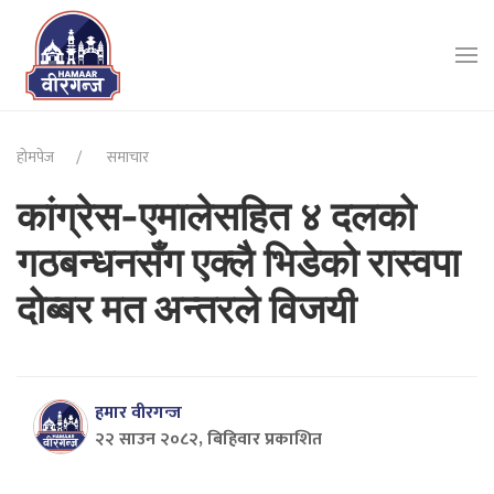
होमपेज
समाचार
कांग्रेस-एमालेसहित ४ दलको
गठबन्धनसँग एक्लै भिडेको रास्वपा
दोब्बर मत अन्तरले विजयी
हमार वीरगन्ज
२२ साउन २०८२, बिहिवार प्रकाशित