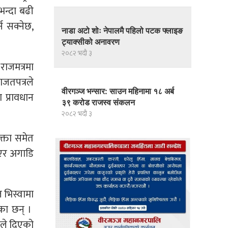
भन्दा बढी
न सक्नेछ,
नाडा अटो शोः नेपालमै पहिलो पटक फ्लाइङ
ट्याक्सीको अनावरण
२०८२ भदौ ३
राजमत्रमा
ाजतपत्रले
वीरगञ्ज भन्सार: साउन महिनामा १८ अर्ब
 प्रावधान
३९ करोड राजस्व संकलन
२०८२ भदौ ३
क्ता समेत
ाएर अगाडि
 भिस्वामा
ेका छन् ।
नले दिएको