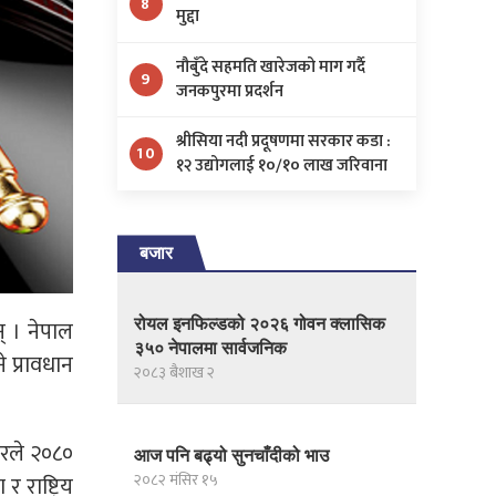
8
मुद्दा
नौबुँदे सहमति खारेजको माग गर्दै
9
जनकपुरमा प्रदर्शन
श्रीसिया नदी प्रदूषणमा सरकार कडा :
10
१२ उद्योगलाई १०/१० लाख जरिवाना
बजार
रोयल इनफिल्डको २०२६ गोवन क्लासिक
् । नेपाल
३५० नेपालमा सार्वजनिक
 प्रावधान
२०८३ बैशाख २
ारले २०८०
आज पनि बढ्यो सुनचाँदीको भाउ
२०८२ मंसिर १५
राष्ट्रिय