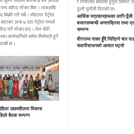
ी सुनैन मियाले करिब ७ वर्ष अगाडि
र निर्यातमा समस्या हुनुले सिमेन्ट उ
ल पम्प खरिद गरेका थिए । त्यसअघि
ठूलो चुनौती दिएको छ।
द बिक्री गर्ने गर्थे । सौदागर पेट्रोल
आर्थिक पत्रकारहरूका लागि पूँजी
र बाराका अन्य ४ वटा पेट्रोल पम्पले
बजारसम्बन्धी अन्तरक्रिया तथा प्र
िद गर्ने गरेका छन् । तेल चोरी
सम्पन्न
मका कर्मचारीको समेत मिलेमतो हुने
वीरगञ्ज नाका हुँदै भित्रिने चार पाङ्
 दाबी छ ।
सवारीसाधनको आयात घट्यो
महिला उद्यमशीलता विकास
िलो बैठक सम्पन्न