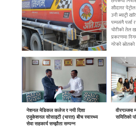
छपकैया निवास
सौदागर पेट्रो
उनी ब्याट्री खरि
पम्पसंगै पर्सा 
चोरीको तेल खर
प्रकरणमा निग
गरेको स्रोतको
नेशनल मेडिकल कलेज र नयी दिशा
वीरगञ्जमा 
एजुकेशनल सोसाइटी (भारत) बीच स्वास्थ्य
समितिको पह
सेवा सहकार्य सम्झौता सम्पन्न