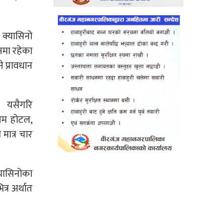
क्यासिनो
नमा रहेका
े प्रावधान
 । यसैगरि
िनम होटल,
मात्र चार
्यासिनोका
्र अर्थात
।