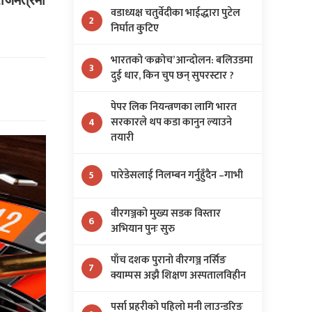
वडाध्यक्ष चतुर्वेदीका भाईद्धारा पुटेल
2
निर्घात कुटिए
भारतको ‘कक्रोच’ आन्दोलन: बलिउडमा
3
दुई धार, किन चुप छन् सुपरस्टार ?
पेपर लिक नियन्त्रणका लागि भारत
सरकारले थप कडा कानुन ल्याउने
4
तयारी
पारेडेसलाई निलम्बन गर्नुहुँदैन –गाभी
5
वीरगञ्जको मुख्य सडक विस्तार
6
अभियान पुनः सुरु
पाँच दशक पुरानो वीरगञ्ज नर्सिङ
7
क्याम्पस अझै शिक्षण अस्पतालविहीन
पर्सा प्रहरीको पहिलो मनी लाउन्डरिङ