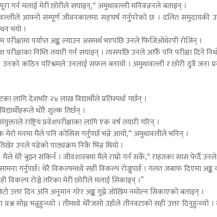
ा पूरा गर्न मलाई मेरी छोरीले सघाइन्,“ अमुथावल्ली मनिवन्ननले बताइन् ।
ल्लीले आफ्नो सम्पूर्ण जीवनकालमा सङ्घर्ष गर्नुपरेको छ । दलित समुदायकी उन
िधन भयो ।
िम परीक्षामा पर्याप्त अङ्क ल्याउन असमर्थ भएपछि उनले फिजिओथेरपी रोजिन् ।
श परीक्षाका निम्ति तयारी गर्न सघाइन् । त्यसपछि उनले आफैँ पनि परीक्षा दिने निध
यो। उनको कठिन परिश्रमले उनलाई सफल बनायो । अमुथावल्ली र छोरी दुवै जना प्रव
।
गि देशभरि २४ लाख विद्यार्थीले प्रतिस्पर्धा गर्छन् ।
यार्थीहरूले थोरै शुल्क तिर्छन् ।
ुक्ताले राष्ट्रिय प्रवेशपरीक्षाका लागि एक वर्ष तयारी गरिन् ।
क मेरो मनमा मैले पनि कोसिस गर्नुपर्छ भन्ने आयो,“ अमुथावलीले भनिन् ।
िखेर उनले पढेको पाठ्यक्रम निकै भिन्न थियो ।
े धेरै बुझ्न सकिनँ । जीवशास्त्रमा मैले राम्रो गर्न सकेँ,“ राहतका सास फेर्दै उनले
ो सामना गर्नुपर्छ। धेरै विकल्पमध्ये सही विकल्प रोज्नुपर्छ । गलत जबाफ दिएमा अङ्क 
 सही विकल्प रोज्ने तरिका मेरी छोरीले मलाई सिकाइन् ।”
टो उत्तर दिन अनि अनुमान गरेर अङ्क गुम्ने जोखिम नमोल्न सिकाएको बताइन् ।
सोध्न भन्नुहुन्थ्यो । तीमध्ये धेरैजसो उहाँले तीनवटाको सही उत्तर दिनुहुन्थ्यो । म