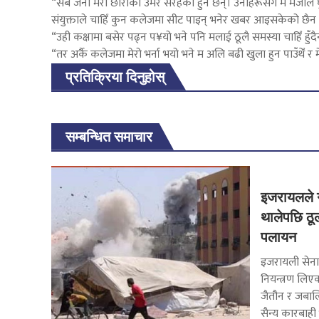
“सबै जना मेरो छोरीको उमेर सरहका हुने छन्। उनीहरूसँग म मजाले 
संयुक्ताले चाहिँ कुन कलेजमा सीट पाइन् भनेर खबर आइसकेको छैन 
“उही कक्षामा बसेर पढ्न प¥यो भने पनि मलाई ठूलै समस्या चाहिँ हुँदै
“तर अर्कै कलेजमा मेरो भर्ना भयो भने म अलि बढी खुला हुन पाउँथेँ र
प्रतिक्रिया दिनुहोस्
सम्बन्धित समाचार
इजरायलले ग
थालेपछि ठूल
पलायन
इजरायली सेना
नियन्त्रण लिए
जैतौन र जबालि
सैन्य कारबाही