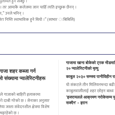
घुलमिल हुन सक्छु ।”
। तर आमाकै कलेजमा जान चाहिँ त्यति इच्छुक छैनन् ।
न,” उनले भनिन् ।
 मेरा निम्ति स्वाभाविक हुने थियो ।” (साभार ःबिबिसि)
गाजामा खाना बोकेको ट्रक भीडमाथ
२० प्यालेस्टिनीको मृत्यु
ाजा शहर कब्जा गर्न
काबुल २०३० सम्ममा पानीविहीन रा
ो संख्यामा प्यालेस्टिनीहरू
यो संकटले तीन मिलियनभन्दा बढी
काबुलवासीलाई शहर छोड्न बाध्य प
ले गाजाको बाहिरी इलाकामा
‘इजरायलले आक्रमण नरोकेसम्म युद
को दाबी गरेको छ । सेनाका अनुसार
सक्दैन’ - इरान
या जस्ता संवेदनशील क्षेत्रमा विशेष
 भइरहेको छ ।