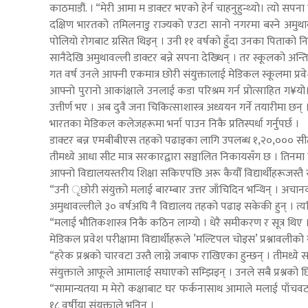
काठमाडौं. । “मेरी आमा म डाक्टर भएको हेर्न चाहनुहुन्थ्यो। त्यो सपन
दक्षिण भारतको तमिलनाडु राज्यको एउटा सानो नगरमा बस्ने अमुथाव
पोलियो रोगबाट ग्रसित थिइन् । उनी ११ वर्षको हुँदा उनका पिताको न
सानैदेखि अमुथावल्ली डाक्टर बन्ने सपना देख्थिन् । तर स्कूलको अन्त
गत वर्ष उनले आफ्नी एकमात्र छोरी संयुक्तालाई मेडिकल स्कूलमा प्रवे
आफ्नो पुरानो आकांक्षाले उनलाई कडा परिश्रम गर्न प्रोत्साहित ग¥
उत्तीर्ण भए । अब दुवै जना चिकित्साशास्त्र अध्ययन गर्ने तयारीमा छन् 
भारतका मेडिकल कलेजहरूमा भर्ना पाउन निकै प्रतिस्पर्धा गर्नुपर्छ ।
डाक्टर बन्न एमबीबीएस तहको पढाइका लागि उपलब्ध १,२०,००० सीटका ला
तीमध्ये आधा सीट मात्र सरकारद्वारा सञ्चालित निकायसँग छ । तिनमा विद्
आफ्नो विद्यालयस्तरीय शिक्षा सकिएपछि अरू कैयौँ विद्यार्थीहरूजस्तै संय
“उनी ृछोरी संयुक्तो मलाई बारम्बार उत्तर जाँचिदिन भन्थिन् । अचान
अमुथावल्लीले ३० वर्षअघि नै विद्यालय तहको पढाइ सकेकी हुन् । त्यत
“मलाई भौतिकशास्त्र निकै कठिन लाग्यो । धेरै समीकरण र सूत्र थिए । मैल
मेडिकल प्रवेश परीक्षामा विद्यार्थीहरूले ’मल्टिपल चोइस’ प्रश्नावलीक
“हरेक प्रश्नको चारवटा उस्तै लाग्ने जबाफ राखिएका हुन्छन् । तीमध्ये
संयुक्ताले आफूले आमालाई सघाएको सम्झिइन् । उनले सबै प्रश्नको छि
“सामान्यतया म मेरो कक्षाबाट घर फर्कनासाथ आमाले मलाई पाँचवटा प्रश्न 
१८ वर्षीया संयुक्ताले भनिन् ।