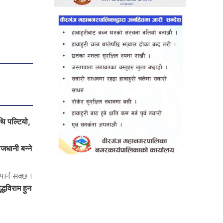
ि पल्टियो,
जधानी बन्ने
ार्न सक्छ ।
्धविराम हुन