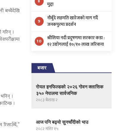
8
मुद्दा
ी बच्चैदेखि
नौबुँदे सहमति खारेजको माग गर्दै
9
जनकपुरमा प्रदर्शन
ो गरिन् ।
श्रीसिया नदी प्रदूषणमा सरकार कडा :
ेशपरीक्षामा
10
१२ उद्योगलाई १०/१० लाख जरिवाना
बजार
रोयल इनफिल्डको २०२६ गोवन क्लासिक
३५० नेपालमा सार्वजनिक
 भनिन् ।
२०८३ बैशाख २
काटिन्छ ।
आज पनि बढ्यो सुनचाँदीको भाउ
 रिसाउँथेँ,”
२०८२ मंसिर १५