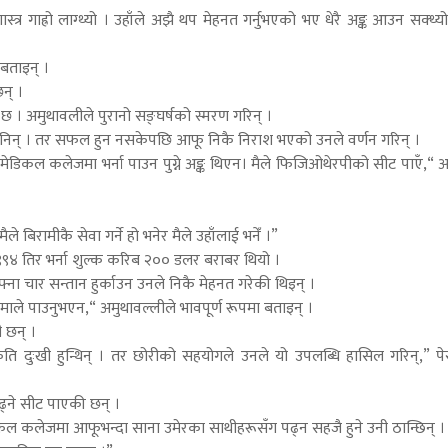
त्र गाह्रो लाग्थ्यो । उहाँले अझै थप मेहनत गर्नुभएको भए धेरै अङ्क आउन सक्थ्यो,
बताइन् ।
न् ।
 अमुथावलीले पुरानो सङ्घर्षको स्मरण गरिन् ।
 उनले भनिन् । तर सफल हुन नसकेपछि आफू निकै निराश भएको उनले वर्णन गरिन् ।
ँ । मेडिकल कलेजमा भर्ना पाउन पुग्ने अङ्क थिएन। मैले फिजिओथेरपीको सीट पाएँ,“ 
बिरामीकै सेवा गर्ने हो भनेर मैले उहाँलाई भनेँ ।”
 १९९४ तिर भर्ना शुल्क करिब २०० डलर बराबर थियो ।
ना चार सन्तान हुर्काउन उनले निकै मेहनत गरेकी थिइन् ।
ाले पाउनुभएन,“ अमुथावल्लीले भावपूर्ण रूपमा बताइन् ।
 छन् ।
ि दुःखी हुन्थिन् । तर छोरीको सहयोगले उनले यो उपलब्धि हासिल गरिन्,” 
्ने सीट पाएकी छन् ।
ल कलेजमा आफूभन्दा साना उमेरका साथीहरूसँग पढ्न सहजै हुने उनी ठान्छिन् ।