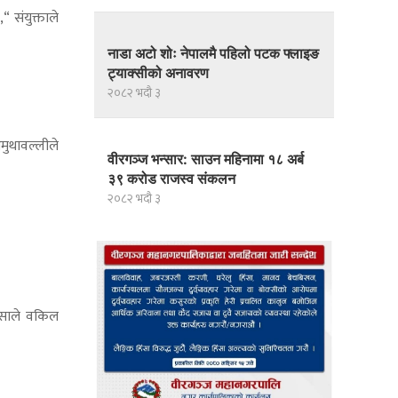
“ संयुक्ताले
नाडा अटो शोः नेपालमै पहिलो पटक फ्लाइङ
ट्याक्सीको अनावरण
२०८२ भदौ ३
अमुथावल्लीले
वीरगञ्ज भन्सार: साउन महिनामा १८ अर्ब
३९ करोड राजस्व संकलन
२०८२ भदौ ३
पेसाले वकिल