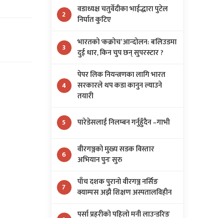
वडाध्यक्ष चतुर्वेदीका भाईद्धारा पुटेल
2
निर्घात कुटिए
भारतको ‘कक्रोच’ आन्दोलन: बलिउडमा
3
दुई धार, किन चुप छन् सुपरस्टार ?
पेपर लिक नियन्त्रणका लागि भारत
सरकारले थप कडा कानुन ल्याउने
4
तयारी
पारेडेसलाई निलम्बन गर्नुहुँदैन –गाभी
5
वीरगञ्जको मुख्य सडक विस्तार
6
अभियान पुनः सुरु
पाँच दशक पुरानो वीरगञ्ज नर्सिङ
7
क्याम्पस अझै शिक्षण अस्पतालविहीन
पर्सा प्रहरीको पहिलो मनी लाउन्डरिङ