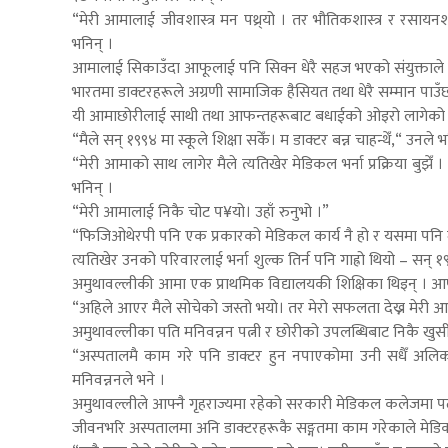
“मेरी आमालाई जीवशास्त्र मन पथ्र्यो । तर भौतिकशास्त्र र रसायनशास्
भनिन् ।
आमालाई सिकाउँदा आफूलाई पनि सिक्न धेरै सहज भएको संयुक्ताले 
भारतमा डाक्टरहरूले अग्रणी सामाजिक हैसियत तथा धेरै सम्मान पाउँछ
यी आमाछोरीलाई साथी तथा आफन्तहरूबाट बधाईको ओइरो लागेको छ ।
“मैले सन् १९९४ मा स्कूले शिक्षा सकेँ। म डाक्टर बन्न चाहन्थेँ,“
“मेरी आमाको साथ लागेर मैले त्यतिखेर मेडिकल भर्ना प्रक्रिया बुझे
भनिन् ।
“मेरी आमालाई निकै चोट प¥यो। उहाँ रुनुभो ।”
“फिजिओथेरपी पनि एक प्रकारको मेडिकल कार्य नै हो र यसमा पनि मैले 
त्यतिखेर उनको परिवारलाई भर्ना शुल्क तिर्न पनि गाह्रो थियो – सन्
अमुथावल्लीकी आमा एक प्राथमिक विद्यालयकी शिक्षिका थिइन् । आफ्
“अहिले आएर मैले सोचेको जस्तो भयो। तर मेरो सफलता देख्न मेरी आम
अमुथावल्लीका पति मनिवन्नन पत्नी र छोरीको उपलब्धिबाट निकै खुसी
“अस्पतालमै काम गरे पनि डाक्टर हुन नपाएकोमा उनी सधैँ अलिकत
मनिवन्ननले भने ।
अमुथावल्लीले आफ्नै गृहराज्यमा रहेको सरकारी मेडिकल कलेजमा पढ
जीवनभरि अस्पतालमा अनि डाक्टरहरूकै सङ्गतमा काम गरेकाले मेडिक